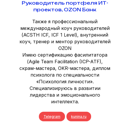
Руководитель портфеля ИТ-
Подписывайтесь
проектов, OZON Банк
и следите за
Также я профессиональный
новыми
международный коуч руководителей
мероприятиями
(ACSTH ICF, ICF 1 Level), внутренний
коуч, тренер и ментор руководителей
Посты и анонсы
OZON
Имею сертификацию фасилитатора
Записи
выступлений
(Agile Team Facilitation (ICP-ATF),
скрам-мастера, OKR-мастера, диплом
Задизайнено sun_che
психолога по специальности
«Психология личности».
Специализируюсь в развитии
Главная
лидерства и эмоционального
Блог
интеллекта.
Авторы
О проекте
Сотрудничество
Telegram
kunina.ru
Стать автором
Политика