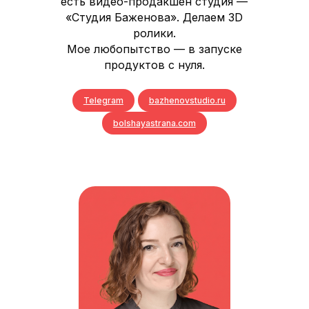
есть видео-продакшен студия —
«Студия Баженова». Делаем 3D
ролики.
Мое любопытство — в запуске
продуктов с нуля.
Telegram
bazhenovstudio.ru
bolshayastrana.com