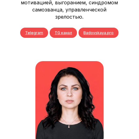
мотивацией, выгоранием, синдромом
самозванца, управленческой
зрелостью.
Telegram
TG канал
Badovskaya.pro