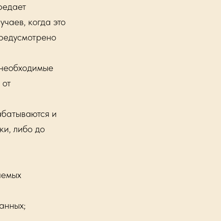
редает
чаев, когда это
предусмотрено
необходимые
 от
батываются и
ки, либо до
аемых
анных;