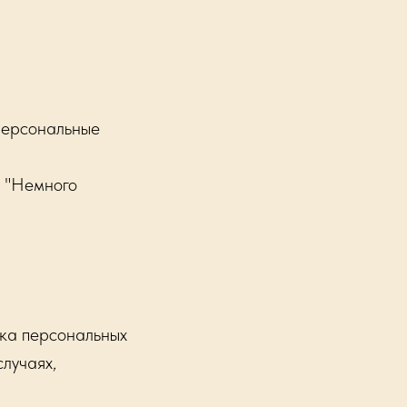
персональные
а "Немного
а персональных
случаях,