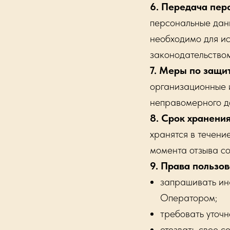
6. Передача пер
персональные данн
необходимо для ис
законодательством
7. Меры по защи
организационные 
неправомерного до
8. Срок хранени
хранятся в течени
момента отзыва со
9. Права пользо
запрашивать ин
Оператором;
требовать уточн
отозвать свое с